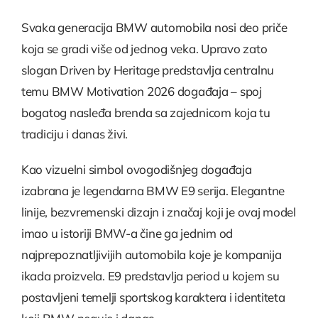
Svaka generacija BMW automobila nosi deo priče
koja se gradi više od jednog veka. Upravo zato
slogan Driven by Heritage predstavlja centralnu
temu BMW Motivation 2026 događaja – spoj
bogatog nasleđa brenda sa zajednicom koja tu
tradiciju i danas živi.
Kao vizuelni simbol ovogodišnjeg događaja
izabrana je legendarna BMW E9 serija. Elegantne
linije, bezvremenski dizajn i značaj koji je ovaj model
imao u istoriji BMW-a čine ga jednim od
najprepoznatljivijih automobila koje je kompanija
ikada proizvela. E9 predstavlja period u kojem su
postavljeni temelji sportskog karaktera i identiteta