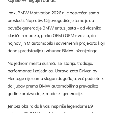
koji BMW neguje i danas.
Ipak, BMW Motivation 2026 nije posvećen samo
prošlosti. Naprotiv. Cilj ovogodišnje teme je da
poveže generacije BMW entuzijasta – od vlasnika
klasičnih modela, preko OEM i OEM+ vozila, do
najnovijih M automobila i savremenih projekata koji
danas predstavljaju vrhunac BMW inženjeringa.
Na jednom mestu susreću se istorija, tradicija,
performanse i zajednica. Upravo zato Driven by
Heritage nije samo slogan događaja, već podsetnik
da ljubav prema BMW automobilima prevazilazi
godine proizvodnje, modele i generacije.
Jer bez obzira da li vas inspiriše legendarni E9 ili