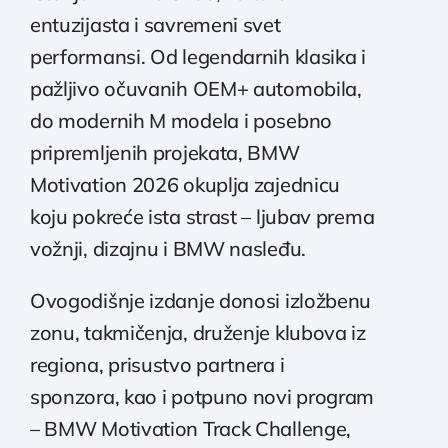
entuzijasta i savremeni svet
performansi. Od legendarnih klasika i
pažljivo očuvanih OEM+ automobila,
do modernih M modela i posebno
pripremljenih projekata, BMW
Motivation 2026 okuplja zajednicu
koju pokreće ista strast – ljubav prema
vožnji, dizajnu i BMW nasleđu.
Ovogodišnje izdanje donosi izložbenu
zonu, takmičenja, druženje klubova iz
regiona, prisustvo partnera i
sponzora, kao i potpuno novi program
– BMW Motivation Track Challenge,