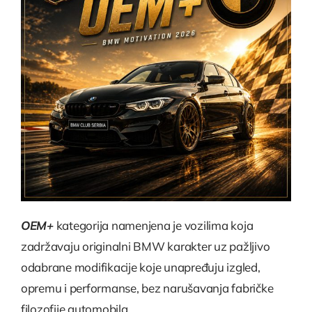
OEM+
kategorija namenjena je vozilima koja
zadržavaju originalni BMW karakter uz pažljivo
odabrane modifikacije koje unapređuju izgled,
opremu i performanse, bez narušavanja fabričke
filozofije automobila.