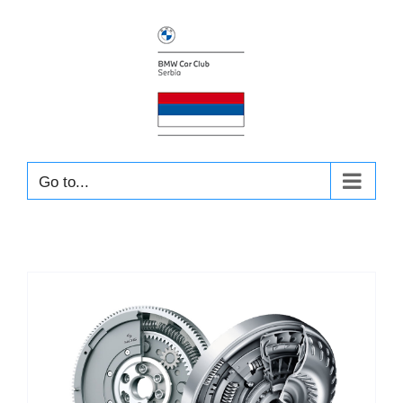
Skip
to
content
Go to...
e