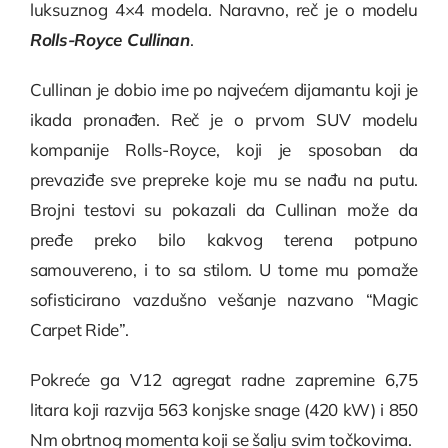
luksuznog 4×4 modela. Naravno, reč je o modelu
Rolls-Royce Cullinan
.
Cullinan je dobio ime po najvećem dijamantu koji je
ikada pronađen. Reč je o prvom SUV modelu
kompanije Rolls-Royce, koji je sposoban da
prevaziđe sve prepreke koje mu se nađu na putu.
Brojni testovi su pokazali da Cullinan može da
pređe preko bilo kakvog terena potpuno
samouvereno, i to sa stilom. U tome mu pomaže
sofisticirano vazdušno vešanje nazvano “Magic
Carpet Ride”.
Pokreće ga V12 agregat radne zapremine 6,75
litara koji razvija 563 konjske snage (420 kW) i 850
Nm obrtnog momenta koji se šalju svim točkovima.