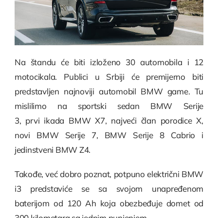
Na štandu će biti izloženo 30 automobila i 12
motocikala. Publici u Srbiji će premijerno biti
predstavljen najnoviji automobil BMW game. Tu
mislilimo na sportski sedan BMW Serije
3, prvi ikada BMW X7, najveći član porodice X,
novi BMW Serije 7, BMW Serije 8 Cabrio i
jedinstveni BMW Z4.
Takođe, već dobro poznat, potpuno električni BMW
i3 predstaviće se sa svojom unapređenom
baterijom od 120 Ah koja obezbeđuje domet od
300 kilometara sa jednim punjenjem.