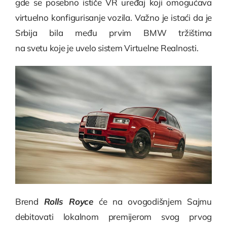
gde se posebno ističe VR uređaj koji omogućava
virtuelno konfigurisanje vozila. Važno je istaći da je
Srbija bila među prvim BMW tržištima
na svetu koje je uvelo sistem Virtuelne Realnosti.
Brend
Rolls Royce
će na ovogodišnjem Sajmu
debitovati lokalnom premijerom svog prvog