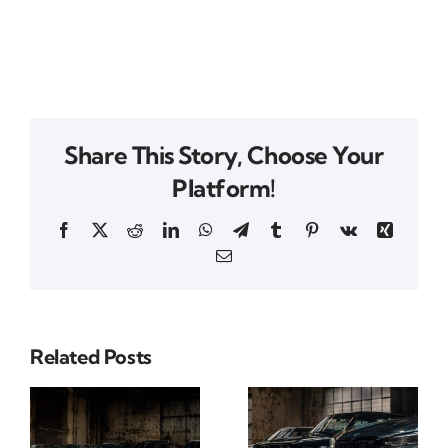
Share This Story, Choose Your
Platform!
Facebook
X
Reddit
LinkedIn
WhatsApp
Telegram
Tumblr
Pinterest
Vk
Xing
Email
Related Posts
Kako BMW
BMW M3
n